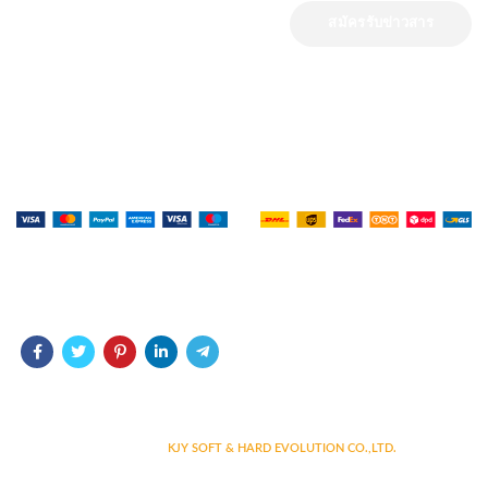
ช่องทางการชำระเงิน
ช่องทางการขนส่ง
โซเชียล
Copyright
2019-2026
KJY SOFT & HARD EVOLUTION CO.,LTD.
All Rights
Reserved.