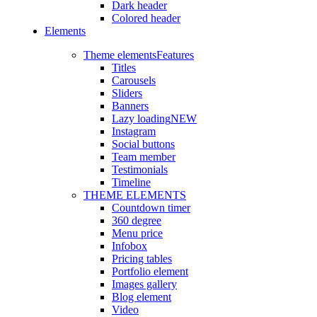
Dark header
Colored header
Elements
Theme elements
Features
Titles
Carousels
Sliders
Banners
Lazy loading
NEW
Instagram
Social buttons
Team member
Testimonials
Timeline
THEME ELEMENTS
Countdown timer
360 degree
Menu price
Infobox
Pricing tables
Portfolio element
Images gallery
Blog element
Video