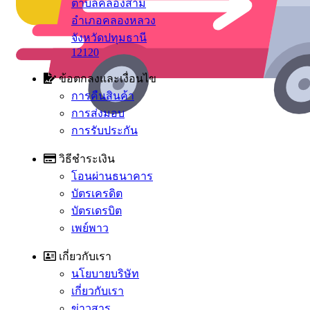
ตำบลคลองสาม
อำเภอคลองหลวง
จังหวัดปทุมธานี
12120
ข้อตกลงและเงื่อนไข
การคืนสินค้า
การส่งมอบ
การรับประกัน
วิธีชำระเงิน
โอนผ่านธนาคาร
บัตรเครดิต
บัตรเดรบิต
เพย์พาว
เกี่ยวกับเรา
นโยบายบริษัท
เกี่ยวกับเรา
ข่าวสาร