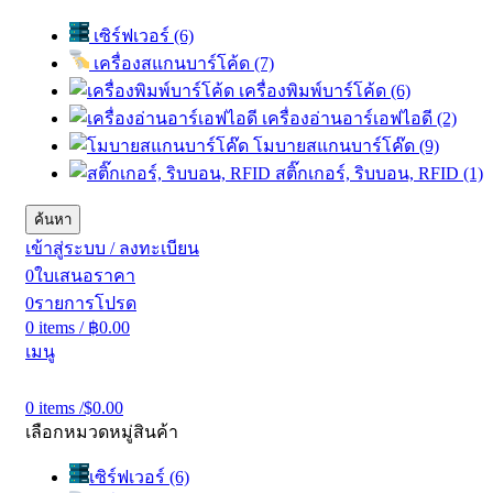
เซิร์ฟเวอร์ (6)
เครื่องสแกนบาร์โค้ด (7)
เครื่องพิมพ์บาร์โค้ด (6)
เครื่องอ่านอาร์เอฟไอดี (2)
โมบายสแกนบาร์โค๊ด (9)
สติ๊กเกอร์, ริบบอน, RFID (1)
ค้นหา
เข้าสู่ระบบ / ลงทะเบียน
0
ใบเสนอราคา
0
รายการโปรด
0
items
/
฿
0.00
เมนู
0
items
/
$
0.00
เลือกหมวดหมู่สินค้า
เซิร์ฟเวอร์ (6)