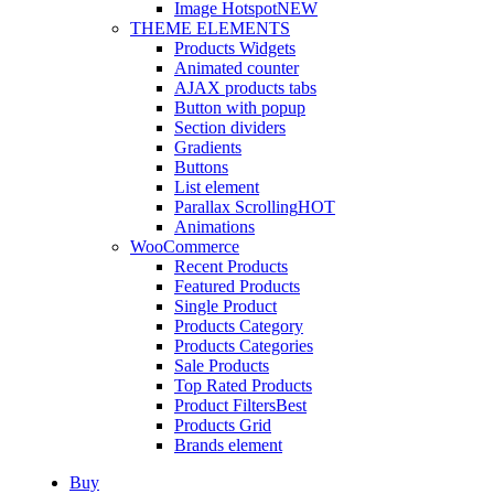
Image Hotspot
NEW
THEME ELEMENTS
Products Widgets
Animated counter
AJAX products tabs
Button with popup
Section dividers
Gradients
Buttons
List element
Parallax Scrolling
HOT
Animations
WooCommerce
Recent Products
Featured Products
Single Product
Products Category
Products Categories
Sale Products
Top Rated Products
Product Filters
Best
Products Grid
Brands element
Buy