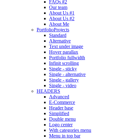
FAQs #2
Our team
About Us #1
About Us #2
About Me
Portfolio
Projects
Standard
Alternative
Text under image
Hover parallax
Portfolio fullwidth
Infinit scrolling
Single - sticky
Single - alternative
Single - gallery
Single - video
HEADERS
Advanced
E-Commerce
Header base
Simplified
Double menu
Logo center
With categories menu
Menu in top bar