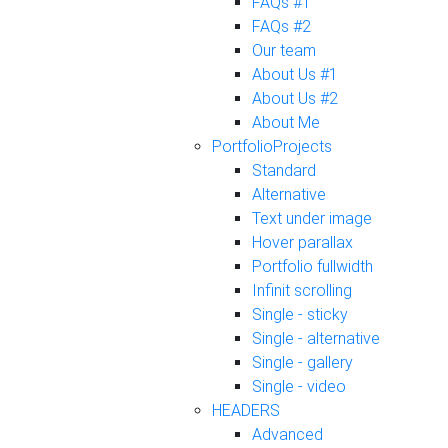
FAQs #1
FAQs #2
Our team
About Us #1
About Us #2
About Me
Portfolio
Projects
Standard
Alternative
Text under image
Hover parallax
Portfolio fullwidth
Infinit scrolling
Single - sticky
Single - alternative
Single - gallery
Single - video
HEADERS
Advanced