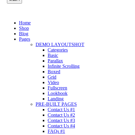
Home
Shop
Blog
Pages
DEMO LAYOUTS
HOT
Categories
Basic
Parallax
Infinite Scrolling
Boxed
Grid
Video
Fullscreen
Lookbook
Landing
PRE-BUILT PAGES
Contact Us #1
Contact Us #2
Contact Us #3
Contact Us #4
FAQs #1