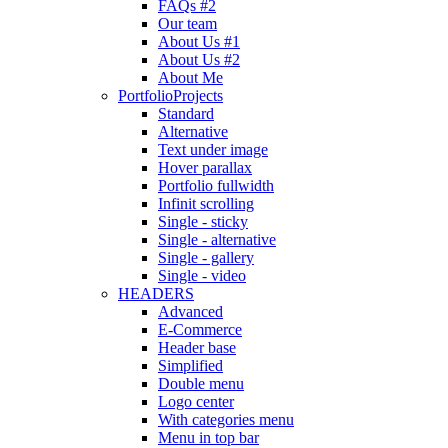
FAQs #2
Our team
About Us #1
About Us #2
About Me
Portfolio
Projects
Standard
Alternative
Text under image
Hover parallax
Portfolio fullwidth
Infinit scrolling
Single - sticky
Single - alternative
Single - gallery
Single - video
HEADERS
Advanced
E-Commerce
Header base
Simplified
Double menu
Logo center
With categories menu
Menu in top bar