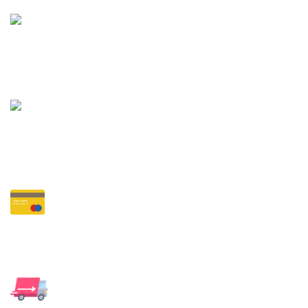
ฟรีค่าส่ง
บริการส่งฟรี ไม่มีค่าธรรมเนียบ
ระบบแจ้งเตือน 24 ชั่วโมง
ให้บริการผ่านระบบออนไลน์ รวดเร็ว
จ่ายเงินออนไลน์
ง่ายและสะดวกรวดเร็ว
การจัดส่งรวดเร็วทันใจ
เราทำงานด้วยระบบทำให้รวดเร็ว