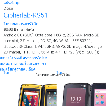
แผ่นข้อมูล
Close
Cipherlab-RS51
โมบายสแกนบาร์โค๊ด
฿
0.00
฿
ราคาพิเศษ
Android 8.0 (GMS), Octa-core 1.8GHz, 2GB RAM, Micro SD
card slot, 2 SIM slots, 2G, 3G, 4G, WLAN: IEEE 802.11,
Bluetooth® Class II, V4.1, GPS, AGPS, 2D imager/Mid-range
2D imager, HF RFID 13.56 MHz, 4.7'' HD 720 (W) x 1280 (H)
รายการโปรด
เพิ่มรายการโปรด
บเสนอราคา
ขอใบเสนอราคา
ยละเอียด
ดูรายละเอียด
ใหม่
ใหม่
โมบายสแกนบาร์โค๊ด
ใหม่
ใหม่
ขายดี