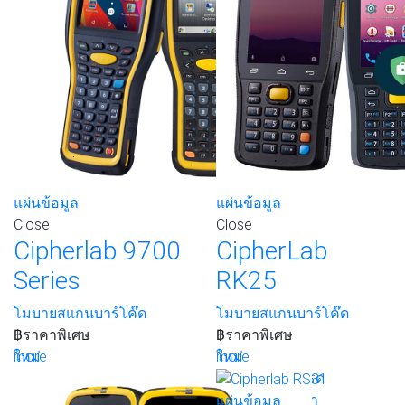
แผ่นข้อมูล
แผ่นข้อมูล
Close
Close
Cipherlab 9700
CipherLab
Series
RK25
โมบายสแกนบาร์โค๊ด
โมบายสแกนบาร์โค๊ด
฿
ราคาพิเศษ
฿
ราคาพิเศษ
more
ใหม่
more
ใหม่
เพิ่มรายการโปรด
เพิ่มรายการโปรด
ขอใบเสนอราคา
ขอใบเสนอราคา
แผ่นข้อมูล