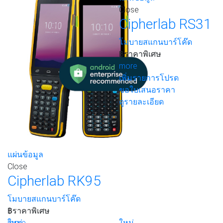
ดูรายละเอียด
ดูรายละเอียด
Close
Cipherlab RS31
โมบายสแกนบาร์โค๊ด
฿
ราคาพิเศษ
more
เพิ่มรายการโปรด
ขอใบเสนอราคา
ดูรายละเอียด
แผ่นข้อมูล
Close
Cipherlab RK95
โมบายสแกนบาร์โค๊ด
฿
ราคาพิเศษ
more
ใหม่
ใหม่